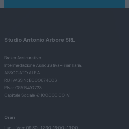
Studio Antonio Arbore SRL
Broker Assicurativo
Intermediazione Assicurativa-Finanziaria.
ASSOCIATO A.I.B.A.
RUI IVASS N.: B000674003
P.Iva.: 08513410723
Capitale Sociale € 100.000,00 I.V.
Orari
Lun – Ven: 09:30–12:30, 16:00–19:00