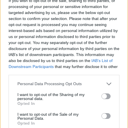
If you wish to opt-out of the sale, sharing to third parties, or
mer 10 giugno
processing of your personal or sensitive information for
targeted advertising by us, please use the below opt-out
Metodo Live is Life: la consulenza
section to confirm your selection. Please note that after your
che mette al centro ciò che
opt-out request is processed you may continue seeing
interest-based ads based on personal information utilized by
conta davvero
us or personal information disclosed to third parties prior to
your opt-out. You may separately opt-out of the further
Quando si parla di assicurazioni, molte
disclosure of your personal information by third parties on the
persone pensano immediatamente a una
IAB’s list of downstream participants. This information may
also be disclosed by us to third parties on the
IAB’s List of
polizza. Ma una polizza,...
Downstream Participants
that may further disclose it to other
third parties.
Continua
Please note that this website/app uses one or more Google
Personal Data Processing Opt Outs
services and may gather and store information including but
not limited to your visit or usage behaviour. You may click to
I want to opt-out of the Sharing of my
personal data.
grant or deny consent to Google and its third-party tags to
Opted In
use your data for below specified purposes in below Google
consent section.
I want to opt-out of the Sale of my
Personal Data.
Opted In