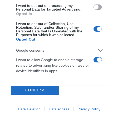
I want to opt-out of processing my
Personal Data for Targeted Advertising.
BLOG
Opted In
I want to opt-out of Collection, Use,
ven 25 luglio 2025
Retention, Sale, and/or Sharing of my
Personal Data that Is Unrelated with the
RC Professionale per Odontoiatri:
Purposes for which it was collected.
Opted Out
Nuove Norme, Copertura
Estetica e la Soluzione
Google consents
Assicurativa Completa
I want to allow Google to enable storage
related to advertising like cookies on web or
Con l’entrata in vigore dei decreti attuativi
device identifiers in apps.
della Legge Gelli, la Responsabilità Civile...
Continua
CONFIRM
Data Deletion
Data Access
Privacy Policy