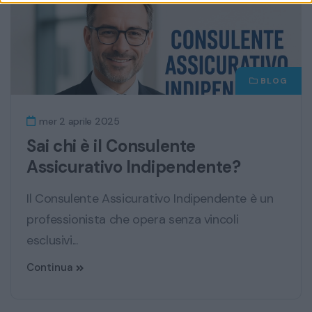
BLOG
mer 2 aprile 2025
Sai chi è il Consulente
Assicurativo Indipendente?
Il Consulente Assicurativo Indipendente è un
professionista che opera senza vincoli
esclusivi...
Continua