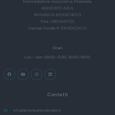
Intermediazione Assicurativa-Finanziaria.
ASSOCIATO A.I.B.A.
RUI IVASS N.: B000674003
P.Iva.: 08513410723
Capitale Sociale € 100.000,00 I.V.
Orari
Lun – Ven: 09:30–12:30, 16:00–19:00
Contatti
info@antonioarborebroker.it