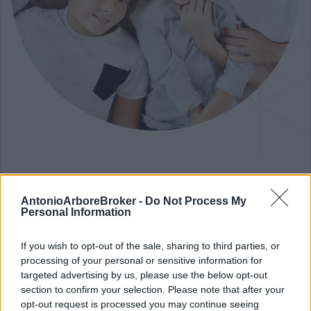
COMPILA IL FORM
Fissa un appuntamento
AntonioArboreBroker -
Do Not Process My
Personal Information
Fissa un appuntamento: risponderemo al più
If you wish to opt-out of the sale, sharing to third parties, or
presto cercando di consigliarti al meglio con
processing of your personal or sensitive information for
professionalità
targeted advertising by us, please use the below opt-out
section to confirm your selection. Please note that after your
opt-out request is processed you may continue seeing