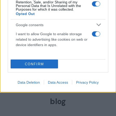
ha preso visione ed accetta i termini e le condizioni
Retention, Sale, and/or Sharing of my
Personal Data that Is Unrelated with the
riportate nella
INFORMATIVA SUL TRATTAMENTO DEI DATI
Purposes for which it was collected.
PERSONALI
.
Opted Out
Google consents
Invia
I want to allow Google to enable storage
related to advertising like cookies on web or
device identifiers in apps.
CONFIRM
NEWS RECENTI
Data Deletion
Data Access
Privacy Policy
Le ultime notizie dal
nostro
blog