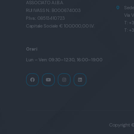
ASSOCIATO A.I.B.A.
Sede
RUI IVASS N.: B000674003
Via V
P.Iva.: 08513410723
T: +
Capitale Sociale € 100.000,00 I.V.
T: +
Orari
Lun – Ven: 09:30–12:30, 16:00–19:00
Copyright © 