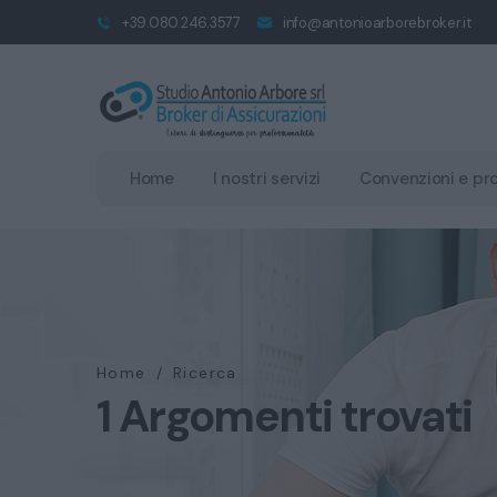
+39.080.246.3577
info@antonioarborebroker.it
Home
I nostri servizi
Convenzioni e pr
Home
/
Ricerca
1 Argomenti trovati