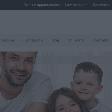
Fissa un appuntamento
Lavora con noi
Recensioni
omozioni
Formazione
Blog
Chi siamo
Contatti