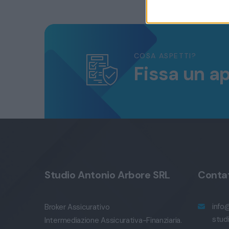
COSA ASPETTI?
Fissa un a
Studio Antonio Arbore SRL
Contat
info
Broker Assicurativo
stud
Intermediazione Assicurativa-Finanziaria.