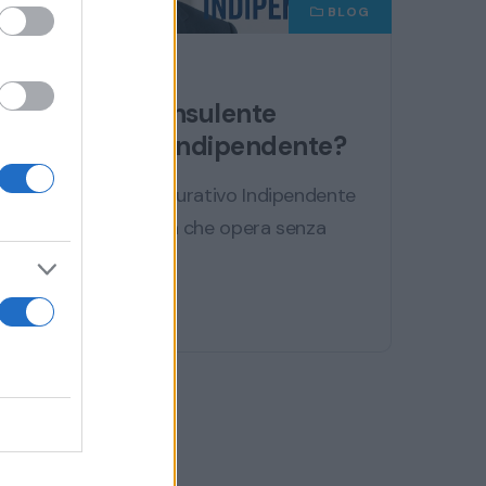
BLOG
mer 2 aprile 2025
Sai chi è il Consulente
Assicurativo Indipendente?
Il Consulente Assicurativo Indipendente
è un professionista che opera senza
vincoli esclusivi...
Continua