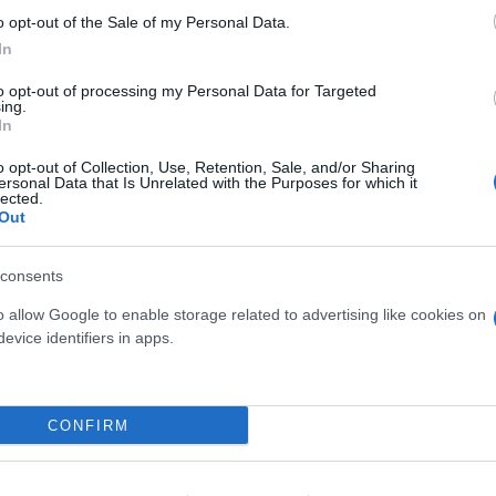
BLOG
o opt-out of the Sale of my Personal Data.
In
ven 25 luglio 2025
to opt-out of processing my Personal Data for Targeted
ing.
RC Professionale per
In
Odontoiatri: Nuove Norme,
o opt-out of Collection, Use, Retention, Sale, and/or Sharing
Copertura Estetica e la
ersonal Data that Is Unrelated with the Purposes for which it
lected.
Soluzione Assicurativa
Out
Completa
consents
Con l’entrata in vigore dei decreti
o allow Google to enable storage related to advertising like cookies on
attuativi della Legge Gelli, la
evice identifiers in apps.
Responsabilità Civile...
Continua
CONFIRM