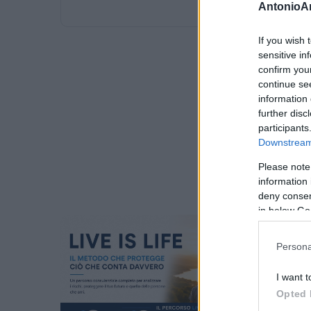
AntonioA
If you wish 
sensitive in
confirm you
continue se
information 
further disc
participants
Downstream 
Please note
information 
deny consent
in below Go
Persona
I want t
Opted 