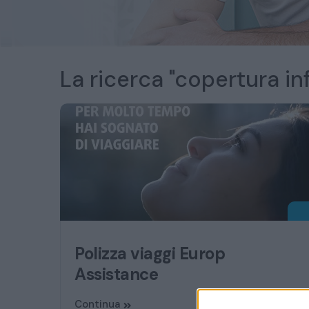
La ricerca "copertura inf
Polizza viaggi Europ
Assistance
Continua