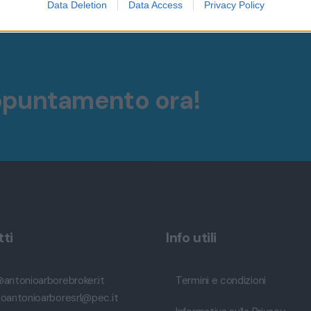
Data Deletion
Data Access
Privacy Policy
ppuntamento ora!
ti
Info utili
@antonioarborebroker.it
Termini e condizioni
ioantonioarboresrl@pec.it