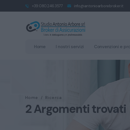
+39.080.246.3577
info@antonioarborebroker.it
Home
I nostri servizi
Convenzioni e pr
Home
/
Ricerca
2 Argomenti trovati