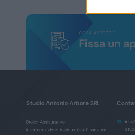
COSA ASPETTI?
Fissa un a
Studio Antonio Arbore SRL
Contat
info
Broker Assicurativo
stud
Intermediazione Assicurativa-Finanziaria.