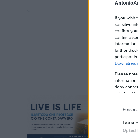
AntonioA
If you wish 
sensitive in
confirm you
continue se
information 
further disc
participants
Downstream 
Please note
information 
deny consent
in below Go
Persona
I want t
Opted 