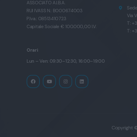
ASSOCIATO A.I.B.A.
Sede
RUI IVASS N.: B000674003
Via V
P.Iva.: 08513410723
T: +
Capitale Sociale € 100.000,00 I.V.
T: +
Orari
Lun – Ven: 09:30–12:30, 16:00–19:00
Copyright © 