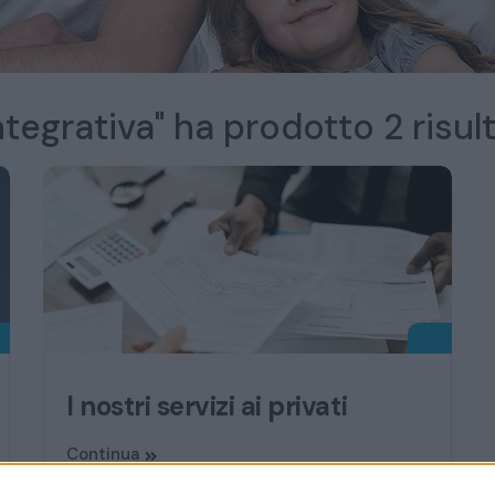
tegrativa" ha prodotto 2 risult
I nostri servizi ai privati
Continua