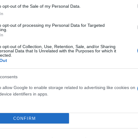
BLOG
o opt-out of the Sale of my Personal Data.
In
ven 25 luglio 2025
to opt-out of processing my Personal Data for Targeted
ing.
RC Professionale per
In
Odontoiatri: Nuove Norme,
o opt-out of Collection, Use, Retention, Sale, and/or Sharing
Copertura Estetica e la
ersonal Data that Is Unrelated with the Purposes for which it
lected.
Soluzione Assicurativa
Out
Completa
consents
Con l’entrata in vigore dei decreti
o allow Google to enable storage related to advertising like cookies on
attuativi della Legge Gelli, la
evice identifiers in apps.
Responsabilità Civile...
Continua
CONFIRM