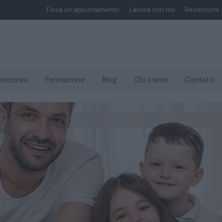
Fissa un appuntamento
Lavora con noi
Recensioni
omozioni
Formazione
Blog
Chi siamo
Contatti