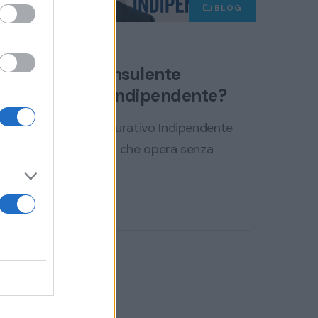
BLOG
mer 2 aprile 2025
Sai chi è il Consulente
Assicurativo Indipendente?
Il Consulente Assicurativo Indipendente
è un professionista che opera senza
vincoli esclusivi...
Continua