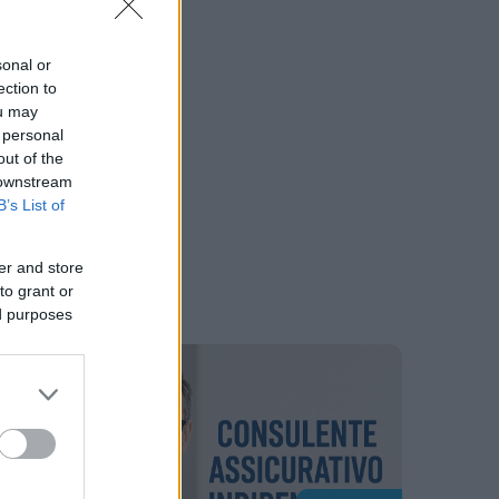
sonal or
ection to
ou may
 personal
out of the
 downstream
B’s List of
er and store
to grant or
ed purposes