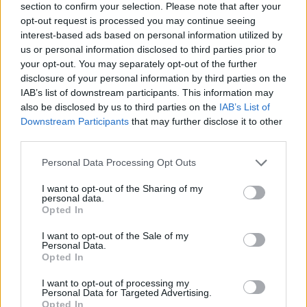
section to confirm your selection. Please note that after your
opt-out request is processed you may continue seeing
interest-based ads based on personal information utilized by
us or personal information disclosed to third parties prior to
your opt-out. You may separately opt-out of the further
disclosure of your personal information by third parties on the
IAB’s list of downstream participants. This information may
also be disclosed by us to third parties on the
IAB’s List of
Downstream Participants
that may further disclose it to other
third parties.
Please note that this website/app uses one or more Google
Personal Data Processing Opt Outs
services and may gather and store information including but
not limited to your visit or usage behaviour. You may click to
I want to opt-out of the Sharing of my
personal data.
grant or deny consent to Google and its third-party tags to
Opted In
use your data for below specified purposes in below Google
COMPILA IL FORM
consent section.
I want to opt-out of the Sale of my
Personal Data.
Fissa un appuntamento
Opted In
Fissa un appuntamento: risponderemo al più
I want to opt-out of processing my
Personal Data for Targeted Advertising.
presto cercando di consigliarti al meglio con
Opted In