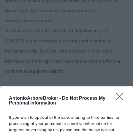
• proporre reclamo a un’autorità di controllo (Autorità
Garante per la protezione dei dati personali –
www.garanteprivacy.it).
Per l’esercizio dei diritti sanciti dal Regolamento UE
679/2016 o per domande o informazioni in ordine al
trattamento dei Suoi dati ed alle misure di sicurezza
adottate, potrà in ogni caso inoltrare al nostro ufficio la
richiesta al seguente indirizzo:
STUDIO ANTONIO ARBORE SRL
AntonioArboreBroker -
Do Not Process My
VIA VITTORIO EMANUELE ORLANDO, 30 70033 CORATO
Personal Information
(BA)
If you wish to opt-out of the sale, sharing to third parties, or
080 2463577
Telefono:
processing of your personal or sensitive information for
targeted advertising by us, please use the below opt-out
info@antonioarborebroker.it
E-mail: