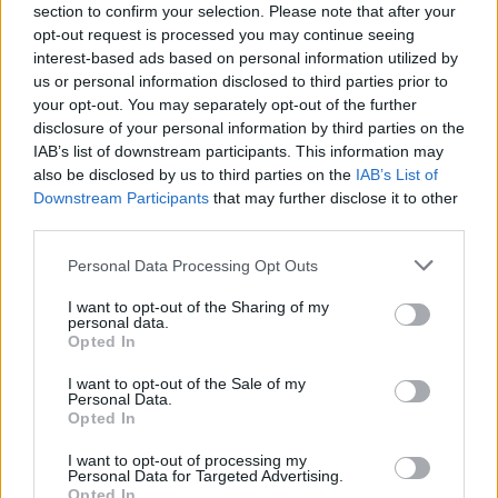
section to confirm your selection. Please note that after your
studioantonioarboresrl@pec.it
PEC:
opt-out request is processed you may continue seeing
interest-based ads based on personal information utilized by
us or personal information disclosed to third parties prior to
your opt-out. You may separately opt-out of the further
disclosure of your personal information by third parties on the
IAB’s list of downstream participants. This information may
also be disclosed by us to third parties on the
IAB’s List of
Downstream Participants
that may further disclose it to other
third parties.
Condividi
Please note that this website/app uses one or more Google
Personal Data Processing Opt Outs
services and may gather and store information including but
not limited to your visit or usage behaviour. You may click to
I want to opt-out of the Sharing of my
personal data.
grant or deny consent to Google and its third-party tags to
Opted In
use your data for below specified purposes in below Google
consent section.
I want to opt-out of the Sale of my
Personal Data.
Opted In
I want to opt-out of processing my
Personal Data for Targeted Advertising.
Opted In