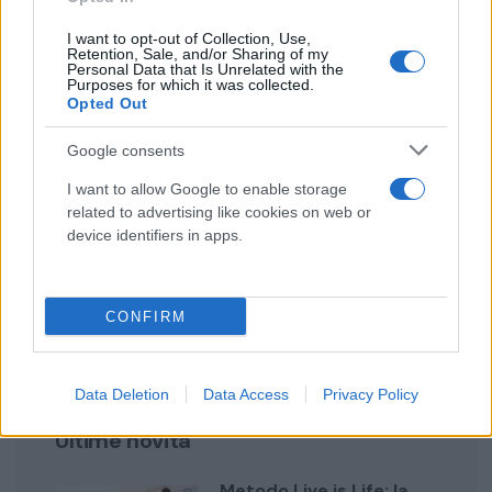
I want to opt-out of Collection, Use,
Retention, Sale, and/or Sharing of my
Personal Data that Is Unrelated with the
Purposes for which it was collected.
Opted Out
Google consents
Chiamaci per
I want to allow Google to enable storage
related to advertising like cookies on web or
una consulenza gratuita
device identifiers in apps.
Chiama ora
CONFIRM
Data Deletion
Data Access
Privacy Policy
Ultime novità
Metodo Live is Life: la