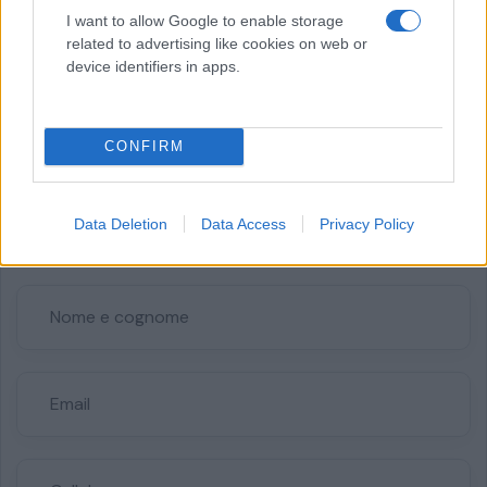
I want to allow Google to enable storage
COMPILA IL FORM
related to advertising like cookies on web or
Fissa un appuntamento
device identifiers in apps.
Fissa un appuntamento: risponderemo al più
presto cercando di consigliarti al meglio con
CONFIRM
professionalità
Data Deletion
Data Access
Privacy Policy