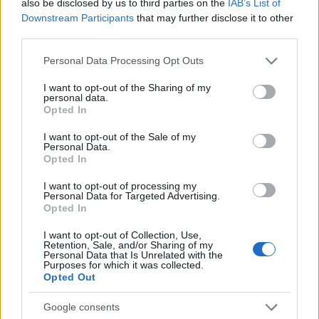
also be disclosed by us to third parties on the
IAB’s List of
Downstream Participants
that may further disclose it to other
third parties.
Please note that this website/app uses one or more Google
Personal Data Processing Opt Outs
services and may gather and store information including but
not limited to your visit or usage behaviour. You may click to
I want to opt-out of the Sharing of my
personal data.
grant or deny consent to Google and its third-party tags to
Opted In
use your data for below specified purposes in below Google
consent section.
I want to opt-out of the Sale of my
Personal Data.
Opted In
I want to opt-out of processing my
Personal Data for Targeted Advertising.
Opted In
I want to opt-out of Collection, Use,
Retention, Sale, and/or Sharing of my
Personal Data that Is Unrelated with the
Purposes for which it was collected.
Opted Out
Google consents