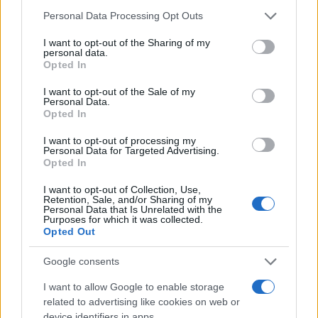
presto cercando di consigliarti al meglio con
Please note that this website/app uses one or more Google
Personal Data Processing Opt Outs
professionalità
services and may gather and store information including but
not limited to your visit or usage behaviour. You may click to
I want to opt-out of the Sharing of my
personal data.
grant or deny consent to Google and its third-party tags to
Opted In
use your data for below specified purposes in below Google
consent section.
I want to opt-out of the Sale of my
Personal Data.
Opted In
I want to opt-out of processing my
Personal Data for Targeted Advertising.
Opted In
I want to opt-out of Collection, Use,
Retention, Sale, and/or Sharing of my
Personal Data that Is Unrelated with the
Purposes for which it was collected.
Opted Out
Google consents
I want to allow Google to enable storage
Giorno
related to advertising like cookies on web or
device identifiers in apps.