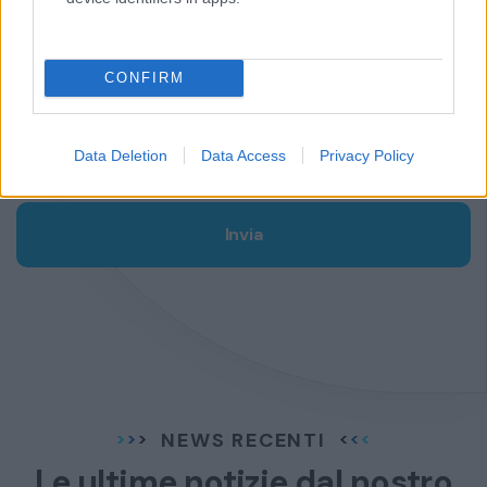
Orari
CONFIRM
ha preso visione ed accetta i termini e le condizioni
riportate nella
INFORMATIVA SUL TRATTAMENTO DEI DATI
Data Deletion
Data Access
Privacy Policy
PERSONALI
.
Invia
NEWS RECENTI
Le ultime notizie dal
nostro