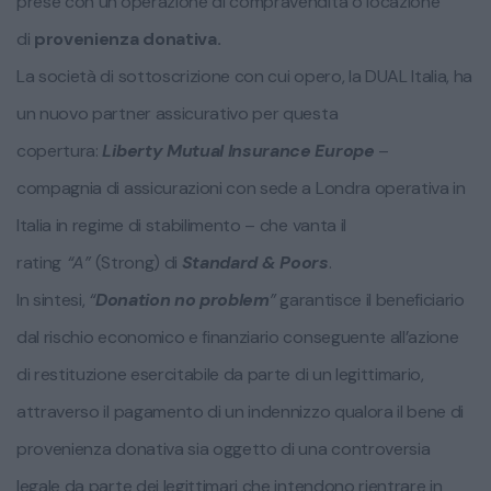
prese con un’operazione di compravendita o locazione
di
provenienza donativa.
La società di sottoscrizione con cui opero, la DUAL Italia, ha
un nuovo partner assicurativo per questa
copertura:
Liberty Mutual Insurance Europe
–
compagnia di assicurazioni con sede a Londra operativa in
Italia in regime di stabilimento – che vanta il
rating
“A”
(Strong) di
Standard & Poors
.
In sintesi,
“
Donation no problem
”
garantisce il beneficiario
dal rischio economico e finanziario conseguente all’azione
di restituzione esercitabile da parte di un legittimario,
attraverso il pagamento di un indennizzo qualora il bene di
provenienza donativa sia oggetto di una controversia
legale da parte dei legittimari che intendono rientrare in